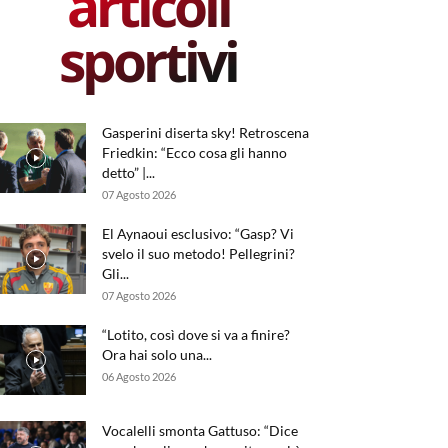
articoli
sportivi
Gasperini diserta sky! Retroscena
Friedkin: “Ecco cosa gli hanno
detto” |...
07 Agosto 2026
El Aynaoui esclusivo: “Gasp? Vi
svelo il suo metodo! Pellegrini?
Gli...
07 Agosto 2026
“Lotito, così dove si va a finire?
Ora hai solo una...
06 Agosto 2026
Vocalelli smonta Gattuso: “Dice