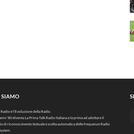
I SIAMO
S
 Radio è l'Evoluzione della Radio.
anni '80 diventa La Prima Talk Radio Italiana e la prima ad adottare il
zio di riconoscimento testuale e scelta automatica delle frequenze Radio
System.