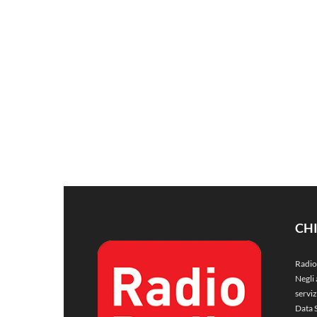
CH
Radio
Negli 
servi
Data 