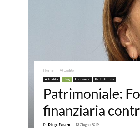
Home
Attualità
Attualità
Blog
Economia
RadioAttività
Patrimoniale: Fo
finanziaria contr
Di
Diego Fusaro
-
13 Giugno 2019