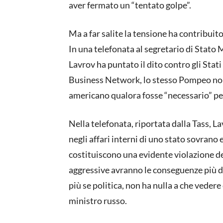
aver fermato un “tentato golpe”.
Ma a far salite la tensione ha contribuito
In una telefonata al segretario di Stato 
Lavrov ha puntato il dito contro gli Stat
Business Network, lo stesso Pompeo non 
americano qualora fosse “necessario” per
Nella telefonata, riportata dalla Tass, 
negli affari interni di uno stato sovrano
costituiscono una evidente violazione del
aggressive avranno le conseguenze più dr
più se politica, non ha nulla a che veder
ministro russo.