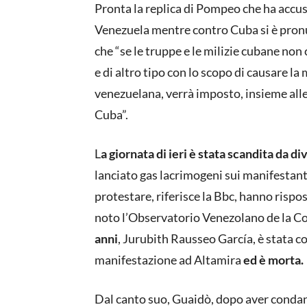
Pronta la replica di Pompeo che ha accusa
Venezuela mentre contro Cuba si è pron
che “se le truppe e le milizie cubane no
e di altro tipo con lo scopo di causare la
venezuelana, verrà imposto, insieme alle 
Cuba”.
L
a giornata di ieri è stata scandita da di
lanciato gas lacrimogeni sui manifestant
protestare, riferisce la Bbc, hanno rispos
noto l’Observatorio Venezolano de la Con
anni
, Jurubith Rausseo García, è stata c
manifestazione ad Altamira
ed è morta.
Dal canto suo, Guaidò, dopo aver condanna