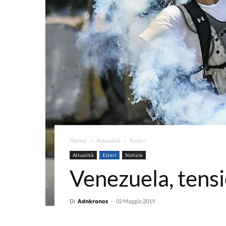
Home
Attualità
Esteri
Attualità
Esteri
Notizie
Venezuela, ten
Di
Adnkronos
-
02 Maggio 2019