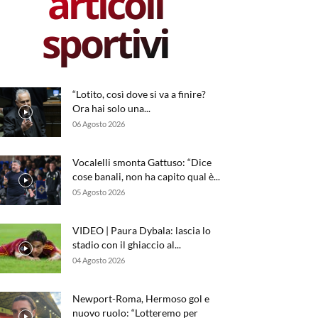
articoli
sportivi
“Lotito, così dove si va a finire?
Ora hai solo una...
06 Agosto 2026
Vocalelli smonta Gattuso: “Dice
cose banali, non ha capito qual è...
05 Agosto 2026
VIDEO | Paura Dybala: lascia lo
stadio con il ghiaccio al...
04 Agosto 2026
Newport-Roma, Hermoso gol e
nuovo ruolo: “Lotteremo per