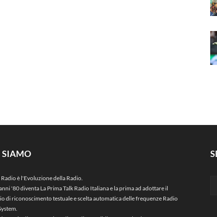
I SIAMO
S
 Radio è l'Evoluzione della Radio.
anni '80 diventa La Prima Talk Radio Italiana e la prima ad adottare il
zio di riconoscimento testuale e scelta automatica delle frequenze Radio
System.