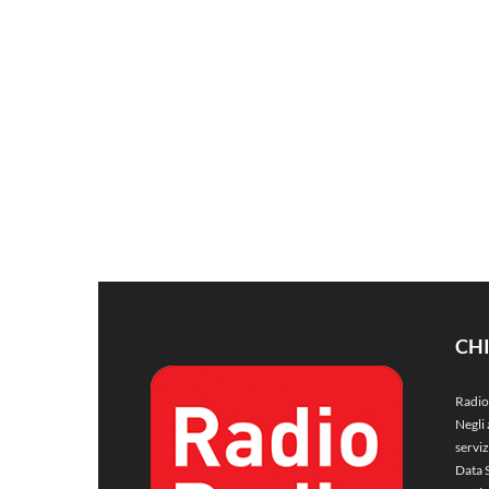
CH
Radio
Negli 
servi
Data 