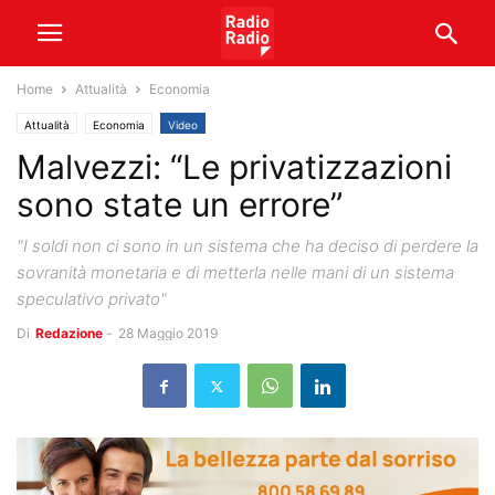
Home
Attualità
Economia
Attualità
Economia
Video
Malvezzi: “Le privatizzazioni
sono state un errore”
"I soldi non ci sono in un sistema che ha deciso di perdere la
sovranità monetaria e di metterla nelle mani di un sistema
speculativo privato"
Di
Redazione
-
28 Maggio 2019