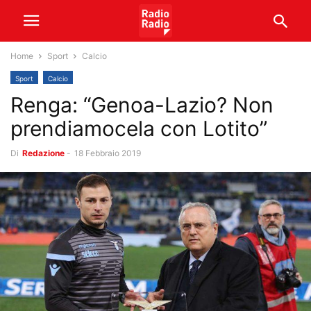
Home
Sport
Calcio
Sport
Calcio
Renga: “Genoa-Lazio? Non
prendiamocela con Lotito”
Di
Redazione
-
18 Febbraio 2019