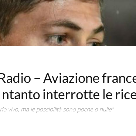
Radio – Aviazione france
Intanto interrotte le ric
lo vivo, ma le possibilità sono poche o nulle"