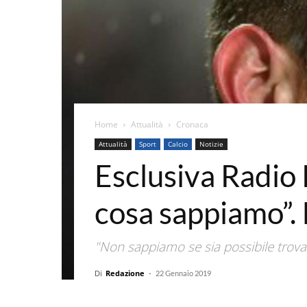
Home
Attualità
Cronaca
Attualità
Sport
Calcio
Notizie
Esclusiva Radio 
cosa sappiamo”. 
"Non sappiamo se sia possibile trovar
Di
Redazione
-
22 Gennaio 2019