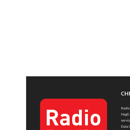
CH
Radio
Negli 
servi
Data 