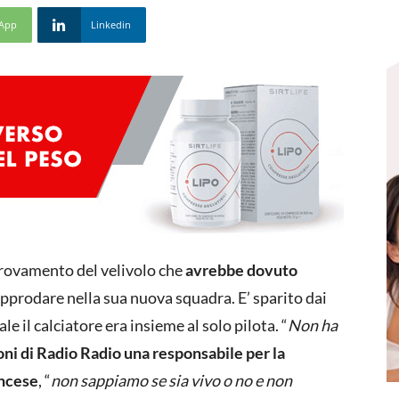
App
Linkedin
itrovamento del velivolo che
avrebbe dovuto
pprodare nella sua nuova squadra. E’ sparito dai
e il calciatore era insieme al solo pilota. “
Non ha
foni di Radio Radio una responsabile per la
ancese
, “
non sappiamo se sia vivo o no e non