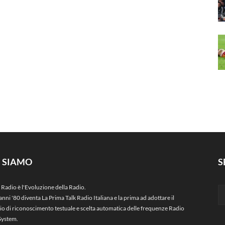
I SIAMO
S
 Radio è l'Evoluzione della Radio.
anni '80 diventa La Prima Talk Radio Italiana e la prima ad adottare il
zio di riconoscimento testuale e scelta automatica delle frequenze Radio
System.