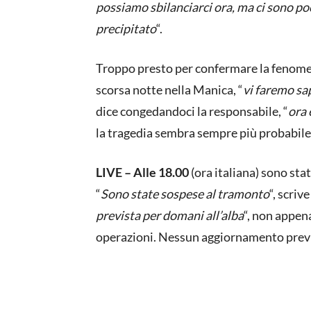
possiamo sbilanciarci ora, ma ci sono po
precipitato
“.
Troppo presto per confermare la fenomen
scorsa notte nella Manica, “
vi faremo sa
dice congedandoci la responsabile, “
ora 
la tragedia sembra sempre più probabile
LIVE – Alle 18.00
(ora italiana) sono sta
“
Sono state sospese al tramonto
“, scriv
prevista per domani all’alba
“, non appen
operazioni. Nessun aggiornamento previs