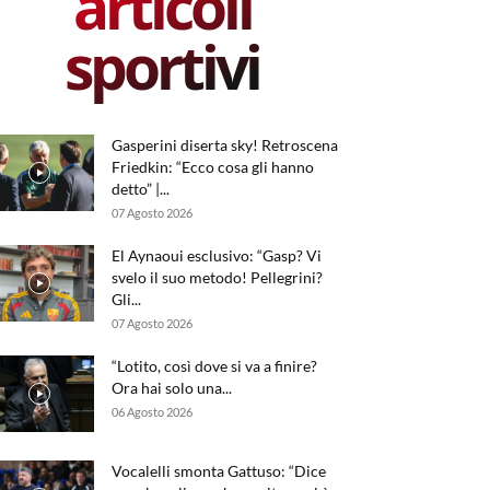
articoli
sportivi
Gasperini diserta sky! Retroscena
Friedkin: “Ecco cosa gli hanno
detto” |...
07 Agosto 2026
El Aynaoui esclusivo: “Gasp? Vi
svelo il suo metodo! Pellegrini?
Gli...
07 Agosto 2026
“Lotito, così dove si va a finire?
Ora hai solo una...
06 Agosto 2026
Vocalelli smonta Gattuso: “Dice