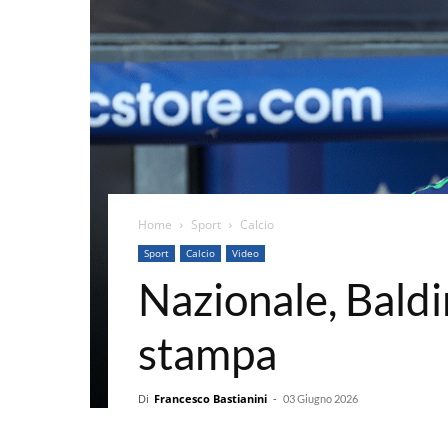
Home
Sport
Calcio
Sport
Calcio
Video
Nazionale, Baldin
stampa
Di
Francesco Bastianini
-
03 Giugno 2026