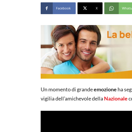
Facebook
X
Whats
Un momento di grande
emozione
ha seg
vigilia dell’amichevole della
Nazionale
c