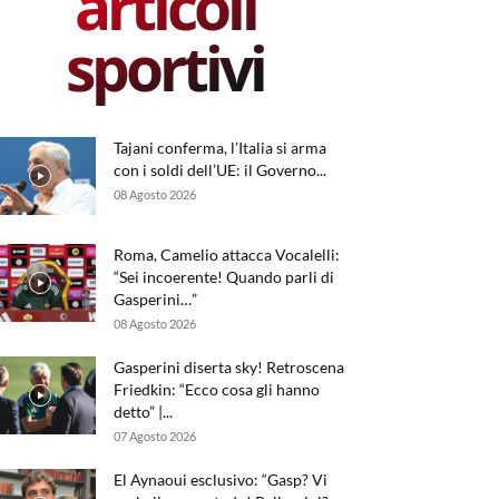
articoli
sportivi
Tajani conferma, l’Italia si arma
con i soldi dell’UE: il Governo...
08 Agosto 2026
Roma, Camelio attacca Vocalelli:
“Sei incoerente! Quando parli di
Gasperini…”
08 Agosto 2026
Gasperini diserta sky! Retroscena
Friedkin: “Ecco cosa gli hanno
detto” |...
07 Agosto 2026
El Aynaoui esclusivo: “Gasp? Vi