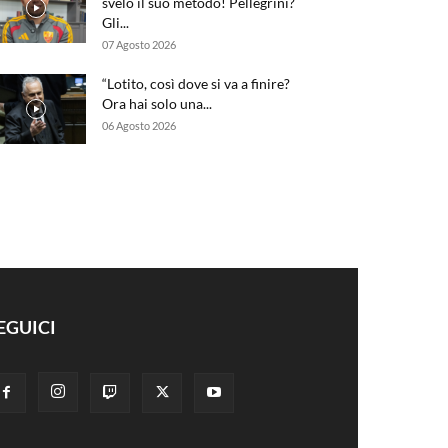
svelo il suo metodo! Pellegrini?
Gli...
07 Agosto 2026
“Lotito, così dove si va a finire?
Ora hai solo una...
06 Agosto 2026
EGUICI