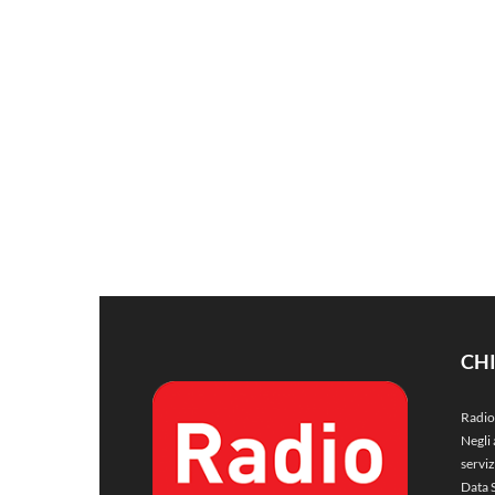
CH
Radio
Negli 
servi
Data 