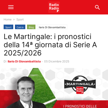
Home
Sport
Sport
Calcio
Blog
Ilario Di Giovambattista
Le Martingale: i pronostici
della 14ª giornata di Serie A
2025/2026
Di
Ilario Di Giovambattista
-
05 Dicembre 2025