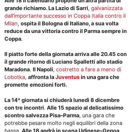
Alle 18 il calendario propone un’altra partita di
grande richiamo. La Lazio di Sarri
,
galvanizzata
dall’importante successo in Coppa Italia contro il
Milan
,
ospita il Bologna di Italiano, a sua volta
reduce da una vittoria contro il Parma sempre in
Coppa
.
Il piatto forte della giornata arriva alle 20.45 con
il grande ritorno di Luciano Spalletti allo stadio
Maradona
.
Il Napoli
,
costretto a fare a meno di
Lobotka
,
affronta la
Juventus
in una gara che
promette
emozioni forti.
La 14ª giornata si chiuderà lunedì 8 dicembre
con tre incontri
.
Alle 15 spazio al delicatissimo
scontro salvezza Pisa–Parma
, una gara che
potrebbe pesare molto negli equilibri della zona
bassa.
Alle 18 andrà in scena Udinese–Genoa
.