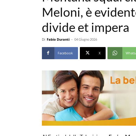
Meloni, è evident
divide et impera
Di
Fabio Duranti
-
04 Giugno 2026
Facebook
X
Whats