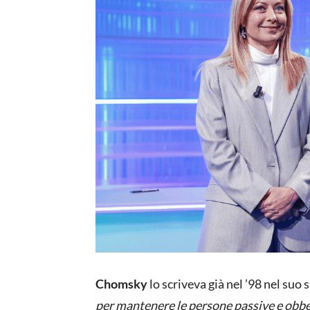
Chomsky
lo scriveva già nel ’98 nel suo 
per mantenere le persone passive e obbed