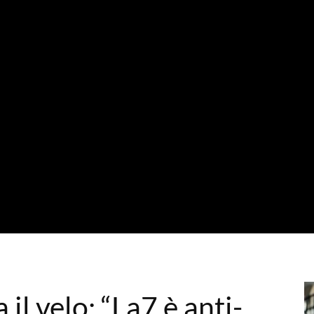
il velo: “La7 è anti-