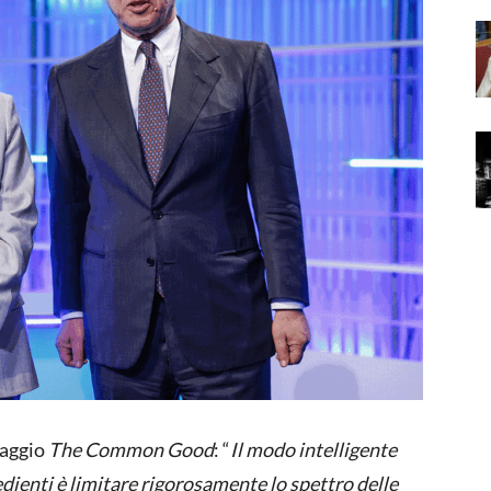
saggio
The Common Good
: “
Il modo intelligente
ienti è limitare rigorosamente lo spettro delle