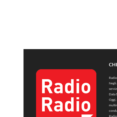
CH
Radio
Negli 
servi
Data 
Oggi, 
multim
condu
Radio