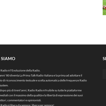
I SIAMO
S
 Radio è l'Evoluzione della Radio.
anni '80 diventa La Prima Talk Radio Italiana e la prima ad adottare il
zio di riconoscimento testuale e scelta automatica delle frequenze Radio
System.
dopo più di trent'anni, Radio Radio è fruibile su tutte le piattaforme
ediali con il massimo della qualità e la libertà di espressione dei suoi
ttori, commentatori e opinionisti.
 Radio è libera da sempre, libera per sempre!