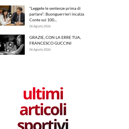
“Leggete le sentenze prima di
parlare”: Buonguerrieri incalza
Conte sui 100...
06 Agosto 2026
GRAZIE, CON LA ERRE TUA,
FRANCESCO GUCCINI
06 Agosto 2026
ultimi
articoli
sportivi