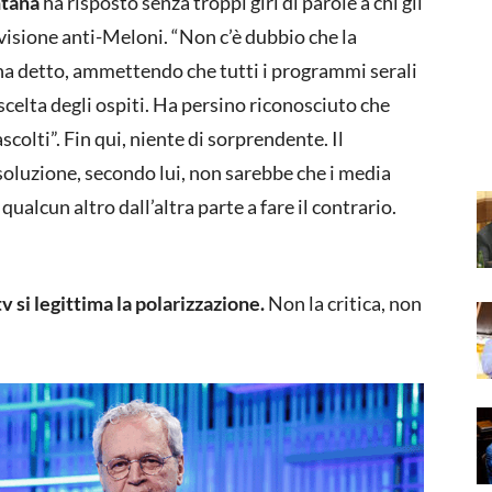
tana
ha risposto senza troppi giri di parole a chi gli
visione anti-Meloni. “Non c’è dubbio che la
, ha detto, ammettendo che tutti i programmi serali
celta degli ospiti. Ha persino riconosciuto che
colti”. Fin qui, niente di sorprendente. Il
soluzione, secondo lui, non sarebbe che i media
ualcun altro dall’altra parte a fare il contrario.
tv si legittima la polarizzazione.
Non la critica, non