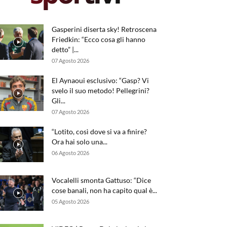
Gasperini diserta sky! Retroscena
Friedkin: “Ecco cosa gli hanno
detto” |...
07 Agosto 2026
El Aynaoui esclusivo: “Gasp? Vi
svelo il suo metodo! Pellegrini?
Gli...
07 Agosto 2026
“Lotito, così dove si va a finire?
Ora hai solo una...
06 Agosto 2026
Vocalelli smonta Gattuso: “Dice
cose banali, non ha capito qual è...
05 Agosto 2026