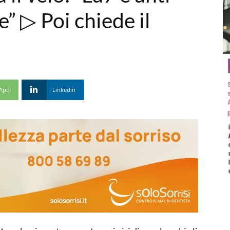
e” ▷ Poi chiede il
App
Linkedin