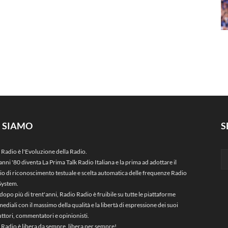
I SIAMO
S
 Radio è l'Evoluzione della Radio.
anni '80 diventa La Prima Talk Radio Italiana e la prima ad adottare il
zio di riconoscimento testuale e scelta automatica delle frequenze Radio
System.
dopo più di trent'anni, Radio Radio è fruibile su tutte le piattaforme
ediali con il massimo della qualità e la libertà di espressione dei suoi
ttori, commentatori e opinionisti.
 Radio è libera da sempre, libera per sempre!