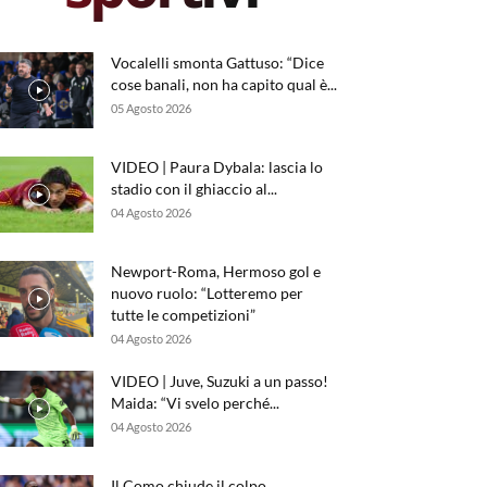
Vocalelli smonta Gattuso: “Dice
cose banali, non ha capito qual è...
05 Agosto 2026
VIDEO | Paura Dybala: lascia lo
stadio con il ghiaccio al...
04 Agosto 2026
Newport-Roma, Hermoso gol e
nuovo ruolo: “Lotteremo per
tutte le competizioni”
04 Agosto 2026
VIDEO | Juve, Suzuki a un passo!
Maida: “Vi svelo perché...
04 Agosto 2026
Il Como chiude il colpo