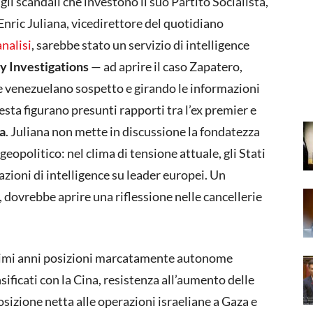
 gli scandali che investono il suo Partito Socialista,
 Enric Juliana, vicedirettore del quotidiano
analisi
, sarebbe stato un servizio di intelligence
y Investigations
— ad aprire il caso Zapatero,
e venezuelano sospetto e girando le informazioni
iesta figurano presunti rapporti tra l’ex premier e
a
. Juliana non mette in discussione la fondatezza
geopolitico: nel clima di tensione attuale, gli Stati
zioni di intelligence su leader europei. Un
, dovrebbe aprire una riflessione nelle cancellerie
ltimi anni posizioni marcatamente autonome
nsificati con la Cina, resistenza all’aumento delle
sizione netta alle operazioni israeliane a Gaza e