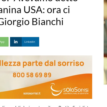
anina USA: ora ci
Giorgio Bianchi
App
Linkedin