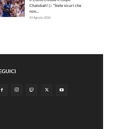
Chalobah! ▷ “Siete sicuri che
non...
03 Agosto 2026
EGUICI