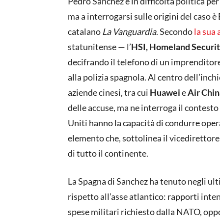
Pedro Sanchez è in difficoltà politica per
ma a interrogarsi sulle origini del caso è
catalano
La Vanguardia
. Secondo
la sua 
statunitense — l’
HSI, Homeland Securit
decifrando il telefono di un imprenditor
alla polizia spagnola. Al centro dell’inch
aziende cinesi, tra cui
Huawei
e
Air Chin
delle accuse, ma ne interroga il contesto 
Uniti hanno la capacità di condurre opera
elemento che, sottolinea il vicedirettore
di tutto il continente.
La Spagna di Sanchez ha tenuto negli u
rispetto all’asse atlantico: rapporti inte
spese militari richiesto dalla NATO, oppo