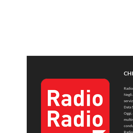
CH
Radio
Negli 
servi
Data 
Oggi, 
multim
condu
Radio