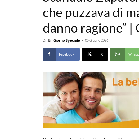
che puzzava di m
danno ragione” | 
Di
Un Giorno Speciale
-
05 Giugno 2026
Facebook
X
Whats