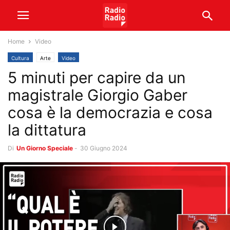
Home
Video
Cultura
Arte
Video
5 minuti per capire da un
magistrale Giorgio Gaber
cosa è la democrazia e cosa
la dittatura
Di
Un Giorno Speciale
-
30 Giugno 2024