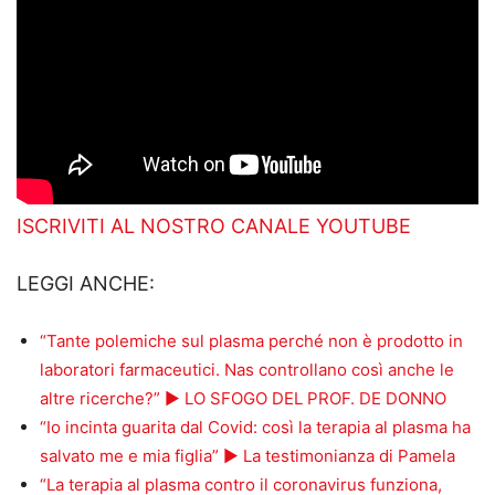
ISCRIVITI AL NOSTRO CANALE YOUTUBE
LEGGI ANCHE:
“Tante polemiche sul plasma perché non è prodotto in
laboratori farmaceutici. Nas controllano così anche le
altre ricerche?” ► LO SFOGO DEL PROF. DE DONNO
“Io incinta guarita dal Covid: così la terapia al plasma ha
salvato me e mia figlia” ► La testimonianza di Pamela
“La terapia al plasma contro il coronavirus funziona,