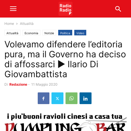
Home
Attualità
Attualità
Economia
Notizie
Politica
Video
Volevamo difendere l’editoria
pura, ma il Governo ha deciso
di affossarci ► Ilario Di
Giovambattista
Di
Redazione
-
11 Maggio 2020