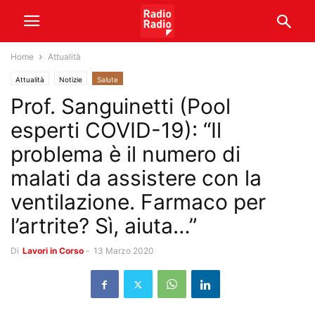
Home
Attualità
Attualità
Notizie
Salute
Prof. Sanguinetti (Pool
esperti COVID-19): “Il
problema è il numero di
malati da assistere con la
ventilazione. Farmaco per
l’artrite? Sì, aiuta…”
Di
Lavori in Corso
-
13 Marzo 2020