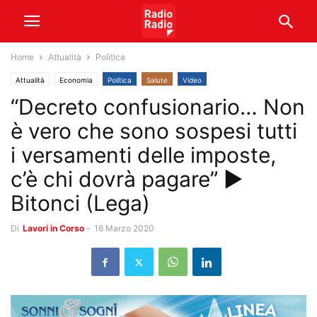
Home
Attualità
Politica
Attualità
Economia
Politica
Salute
Video
“Decreto confusionario… Non
è vero che sono sospesi tutti
i versamenti delle imposte,
c’è chi dovrà pagare” ►
Bitonci (Lega)
Di
Lavori in Corso
-
16 Marzo 2020