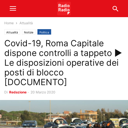
Home
Attualità
Attualità
Notizie
Politica
Covid-19, Roma Capitale
dispone controlli a tappeto ►
Le disposizioni operative dei
posti di blocco
[DOCUMENTO]
Di
Redazione
-
20 Marzo 2020