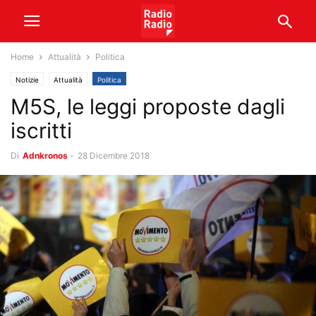
Home
Attualità
Politica
Notizie
Attualità
Politica
M5S, le leggi proposte dagli
iscritti
Di
Adnkronos
-
28 Dicembre 2018