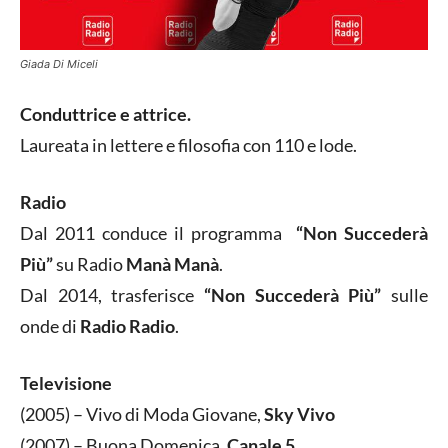
Giada Di Miceli
Conduttrice e attrice.
Laureata in lettere e filosofia con 110 e lode.
Radio
Dal 2011 conduce il programma
“Non Succederà
Più”
su Radio
Manà Manà
.
Dal 2014, trasferisce
“Non Succederà Più”
sulle
onde di
Radio Radio
.
Televisione
(2005) – Vivo di Moda Giovane,
Sky Vivo
(2007) – Buona Domenica,
Canale 5