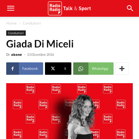
Home
Conduttori
Conduttori
Giada Di Miceli
Di
okone
-
13 Dicembre 2016
Facebook
X
WhatsApp