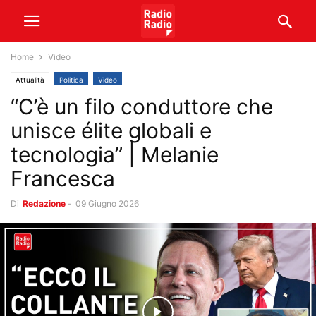
Home
Video
Attualità
Politica
Video
“C’è un filo conduttore che
unisce élite globali e
tecnologia” | Melanie
Francesca
Di
Redazione
-
09 Giugno 2026