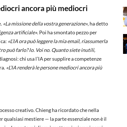
ediocri ancora più mediocri
e.
«La missione della vostra generazione»
, ha detto
igenza artificiale»
. Poi ha smontato pezzo per
ica:
«L’IA ora può leggere la mia email, riassumerla
ro può farlo? Io. Voi no. Quanto siete inutili,
a diagnosi: chi usa l’IA per supplire a competenze
ra.
«L’IA renderà le persone mediocri ancora più
rocesso creativo. Chieng ha ricordato che nella
r qualsiasi mestiere — la parte essenziale non è il