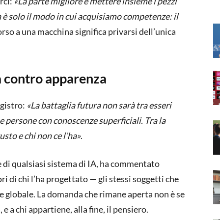
rci:
«La parte migliore è mettere insieme i pezzi
n è solo il modo in cui acquisiamo competenze: il
rso a una macchina significa privarsi dell’unica
za contro apparenza
egistro:
«La battaglia futura non sarà tra esseri
e persone con conoscenze superficiali. Tra la
usto e chi non ce l’ha»
.
ste di qualsiasi sistema di IA, ha commentato
ori di chi l’ha progettato — gli stessi soggetti che
ne globale. La domanda che rimane aperta non è se
e a chi appartiene, alla fine, il pensiero.