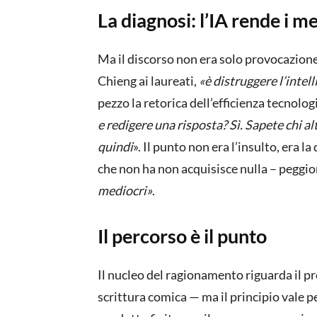
La diagnosi: l’IA rende i m
Ma il discorso non era solo provocazion
Chieng ai laureati,
«è distruggere l’intell
pezzo la retorica dell’efficienza tecnolog
e redigere una risposta? Sì. Sapete chi alt
quindi
». Il punto non era l’insulto, era l
che non ha non acquisisce nulla – peggio
mediocri»
.
Il percorso è il punto
Il nucleo del ragionamento riguarda il p
scrittura comica — ma il principio vale pe