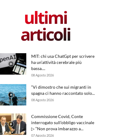
ultimi
articoli
MIT: chi usa ChatGpt per scrivere
ha un’attività cerebrale più
bassa....
08 Agosto 2026
“Vi dimostro che sui migranti in
spagna ci hanno raccontato solo...
08 Agosto 2026
Commissione Covid, Conte
interrogato sull’obbligo vaccinale
▷ “Non prova imbarazzo a...
07 Agosto 2026