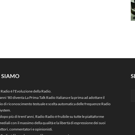
I SIAMO
S
 Radio è l'Evoluzione della Radio.
anni '80 diventa La Prima Talk Radio Italiana e la prima ad adottare il
zio di riconoscimento testuale e scelta automatica delle frequenze Radio
System.
dopo più di trent'anni, Radio Radio è fruibile su tutte le piattaforme
ediali con il massimo della qualità e la libertà di espressione dei suoi
ttori, commentatori e opinionisti.