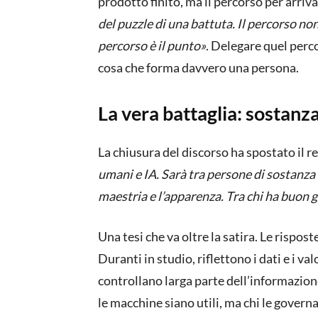
prodotto finito, ma il percorso per arriva
del puzzle di una battuta. Il percorso no
percorso è il punto»
. Delegare quel perco
cosa che forma davvero una persona.
La vera battaglia: sostan
La chiusura del discorso ha spostato il r
umani e IA. Sarà tra persone di sostanza 
maestria e l’apparenza. Tra chi ha buon g
Una tesi che va oltre la satira. Le rispo
Duranti in studio, riflettono i dati e i val
controllano larga parte dell’informazio
le macchine siano utili, ma chi le governa, 