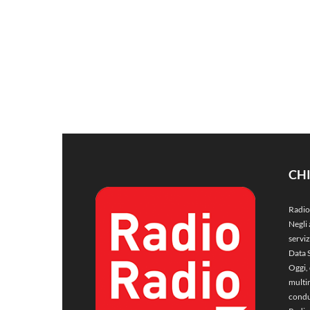
CH
Radio
Negli 
servi
Data 
Oggi, 
multim
condu