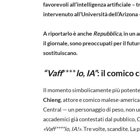
favorevoli all’intelligenza artificiale – 
intervenuto all’Università dell’Arizona –
A riportarlo è anche
Repubblica
, in un 
il giornale, sono preoccupati per il futur
sostituiscano.
“Vaff
****
lo, IA”
: il comico
Il momento simbolicamente più potente 
Chieng
, attore e comico malese-americ
Central — un personaggio di peso, non u
accademici già contestati dal pubblico, C
«Vaff****lo, IA!»
. Tre volte, scandite. La