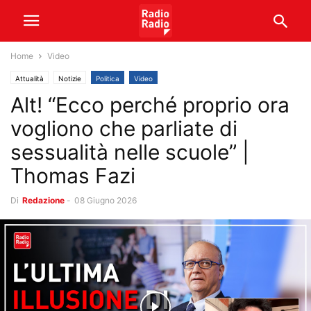
Home
Video
Attualità
Notizie
Politica
Video
Alt! “Ecco perché proprio ora
vogliono che parliate di
sessualità nelle scuole” |
Thomas Fazi
Di
Redazione
-
08 Giugno 2026