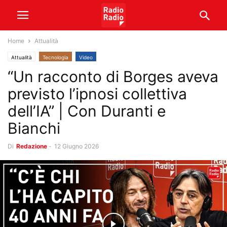
Home
Attualità
Attualità
Tecnologia
Video
“Un racconto di Borges aveva
previsto l’ipnosi collettiva
dell’IA” | Con Duranti e
Bianchi
Di
Redazione
-
12 Giugno 2026