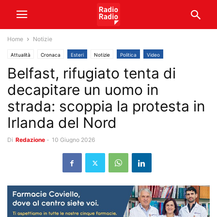
Home
Notizie
Attualità
Cronaca
Esteri
Notizie
Politica
Video
Belfast, rifugiato tenta di
decapitare un uomo in
strada: scoppia la protesta in
Irlanda del Nord
Di
Redazione
-
10 Giugno 2026