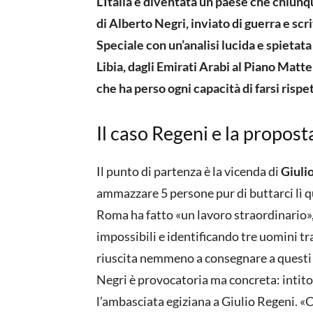
L’Italia è diventata un paese che chiun
di Alberto Negri, inviato di guerra e sc
Speciale con un’analisi lucida e spietata 
Libia, dagli Emirati Arabi al Piano Matt
che ha perso ogni capacità di farsi risp
Il caso Regeni e la propost
Il punto di partenza è la vicenda di
Giuli
ammazzare 5 persone pur di buttarci lì qu
Roma ha fatto «un lavoro straordinario
impossibili e identificando tre uomini tra 
riuscita nemmeno a consegnare a questi t
Negri è provocatoria ma concreta: intitol
l’ambasciata egiziana a Giulio Regeni. «Co