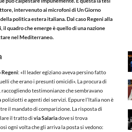
que può calpestare impunemente. È questa la tesi
rittore, intervenuto ai microfoni di Un Giorno
della politica estera italiana. Dal caso Regeni alla
ei, il quadro che emerge è quello di una nazione
ettare nel Mediterraneo.
a
o Regeni
: «Il leader egiziano aveva persino fatto
elli che erano i presunti omicidi». La procura di
», raccogliendo testimonianze che sembravano
poliziotti e agenti dei servizi. Eppure l’Italia non è
re il mandato di comparizione. La risposta di
are il tratto di
via Salaria
dove si trova
sì ogni volta che gli arriva la posta si vedono: