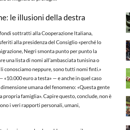
: le illusioni della destra
 fondi sottratti alla Cooperazione Italiana,
sferiti alla presidenza del Consiglio «perché lo
imigrazione, Negri smonta punto per punto la
re una lista di nomi all’ambasciata tunisina o
 li conosciamo neppure, sono tutti nomi finti.»
e — «10.000 euro a testa» — e anche in quel caso
la dimensione umana del fenomeno: «Questa gente
 la propria famiglia». Capire questo, conclude, non è
sono i veri rapporti personali, umani,