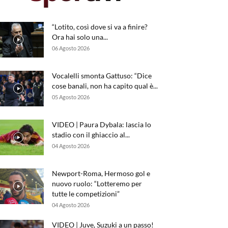
“Lotito, così dove si va a finire?
Ora hai solo una...
06 Agosto 2026
Vocalelli smonta Gattuso: “Dice
cose banali, non ha capito qual è...
05 Agosto 2026
VIDEO | Paura Dybala: lascia lo
stadio con il ghiaccio al...
04 Agosto 2026
Newport-Roma, Hermoso gol e
nuovo ruolo: “Lotteremo per
tutte le competizioni”
04 Agosto 2026
VIDEO | Juve, Suzuki a un passo!