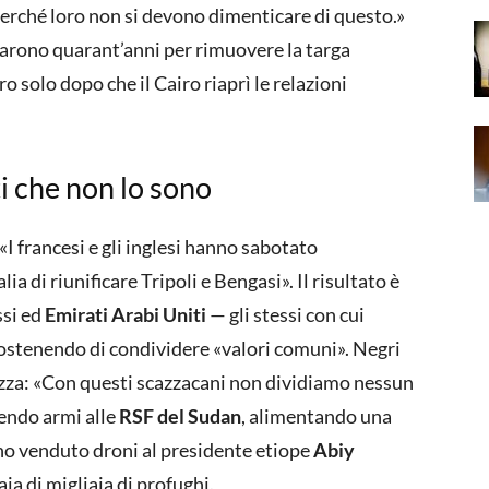
Perché loro non si devono dimenticare di questo.»
garono quarant’anni per rimuovere la targa
ero solo dopo che il Cairo riaprì le relazioni
ati che non lo sono
 «I francesi e gli inglesi hanno sabotato
ia di riunificare Tripoli e Bengasi». Il risultato è
ssi ed
Emirati Arabi Uniti
— gli stessi con cui
 sostenendo di condividere «valori comuni». Negri
zza: «Con questi scazzacani non dividiamo nessun
nendo armi alle
RSF del Sudan
, alimentando una
nno venduto droni al presidente etiope
Abiy
ia di migliaia di profughi.