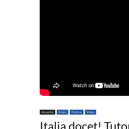
Attualità
Esteri
Politica
Video
Italia docet! Tut