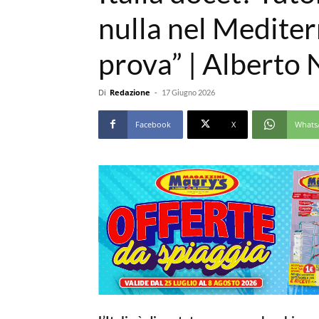
nulla nel Mediter
prova” | Alberto 
Di
Redazione
-
17 Giugno 2026
Facebook
X
Whats