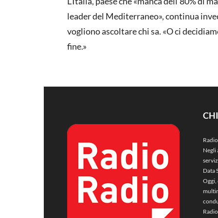
L’Italia, paese che «manca dell’80% di m
leader del Mediterraneo», continua invec
vogliono ascoltare chi sa. «O ci decidiam
fine.»
CH
Radio
Negli 
servi
Data 
Oggi, 
multim
condu
Radio