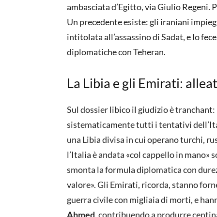
ambasciata d’Egitto, via Giulio Regeni. 
Un precedente esiste: gli iraniani impie
intitolata all’assassino di Sadat, e lo fec
diplomatiche con Teheran.
La Libia e gli Emirati: alle
Sul dossier libico il giudizio è tranchant:
sistematicamente tutti i tentativi dell’Ital
una Libia divisa in cui operano turchi, ru
l’Italia è andata «col cappello in mano»
smonta la formula diplomatica con dure
valore». Gli Emirati, ricorda, stanno for
guerra civile con migliaia di morti, e ha
Ahmed
, contribuendo a produrre centina