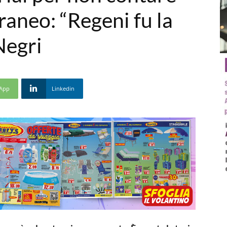
raneo: “Regeni fu la
Negri
App
Linkedin