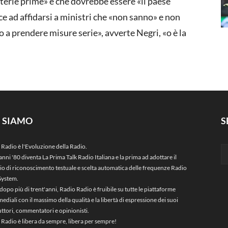
aterie prime» e che dovrebbe essere «il paese
e ad affidarsi a ministri che «non sanno» e non
o a prendere misure serie», avverte Negri, «o è la
I SIAMO
S
 Radio è l'Evoluzione della Radio.
anni '80 diventa La Prima Talk Radio Italiana e la prima ad adottare il
zio di riconoscimento testuale e scelta automatica delle frequenze Radio
System.
dopo più di trent'anni, Radio Radio è fruibile su tutte le piattaforme
ediali con il massimo della qualità e la libertà di espressione dei suoi
ttori, commentatori e opinionisti.
 Radio è libera da sempre, libera per sempre!