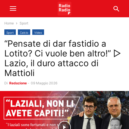
Home
Sport
Sport
Calcio
Video
“Pensate di dar fastidio a
Lotito? Ci vuole ben altro!” ▷
Lazio, il duro attacco di
Mattioli
Di
Redazione
-
09 Maggio 2026