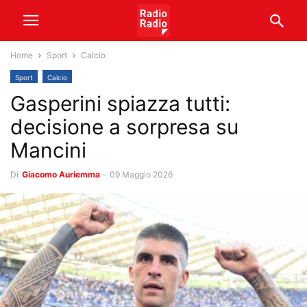
Home
Sport
Calcio
Sport
Calcio
Gasperini spiazza tutti:
decisione a sorpresa su
Mancini
Di
Giacomo Auriemma
-
09 Maggio 2026