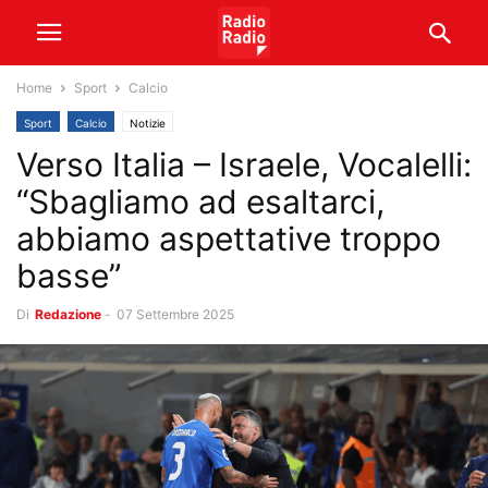
Home
Sport
Calcio
Sport
Calcio
Notizie
Verso Italia – Israele, Vocalelli:
“Sbagliamo ad esaltarci,
abbiamo aspettative troppo
basse”
Di
Redazione
-
07 Settembre 2025