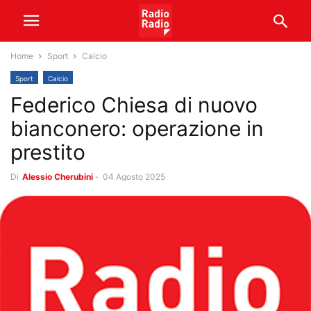
Home
Sport
Calcio
Sport
Calcio
Federico Chiesa di nuovo
bianconero: operazione in
prestito
Di
Alessio Cherubini
-
04 Agosto 2025