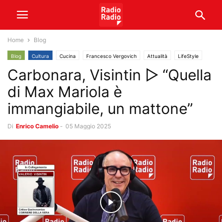
Home
Blog
Blog
Cultura
Cucina
Francesco Vergovich
Attualità
LifeStyle
Carbonara, Visintin ▷ “Quella
Video
di Max Mariola è
immangiabile, un mattone”
Di
Enrico Camelio
-
05 Maggio 2025