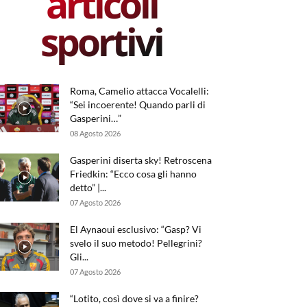
articoli
sportivi
Roma, Camelio attacca Vocalelli:
“Sei incoerente! Quando parli di
Gasperini…”
08 Agosto 2026
Gasperini diserta sky! Retroscena
Friedkin: “Ecco cosa gli hanno
detto” |...
07 Agosto 2026
El Aynaoui esclusivo: “Gasp? Vi
svelo il suo metodo! Pellegrini?
Gli...
07 Agosto 2026
“Lotito, così dove si va a finire?