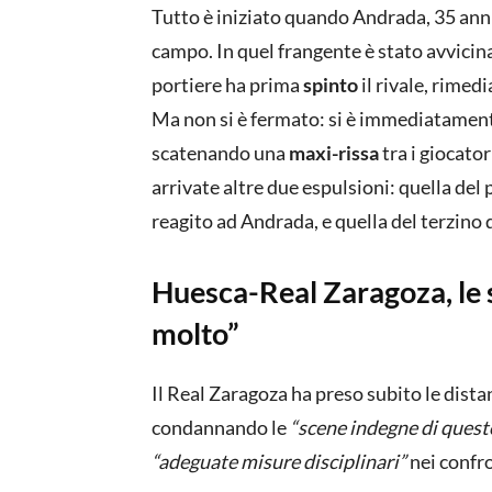
Tutto è iniziato quando Andrada, 35 anni,
campo. In quel frangente è stato avvicina
portiere ha prima
spinto
il rivale, rimed
Ma non si è fermato: si è immediatamen
scatenando una
maxi-rissa
tra i giocato
arrivate altre due espulsioni: quella del
reagito ad Andrada, e quella del terzino
Huesca-Real Zaragoza, le 
molto”
Il Real Zaragoza ha preso subito le dista
condannando le
“scene indegne di quest
“adeguate misure disciplinari”
nei confro