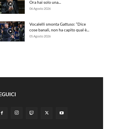
Ora hai solo una...
06 Agosto 2026
Vocalelli smonta Gattuso: “Dice
cose banali, non ha capito qual è...
05 Agosto 2026
EGUICI