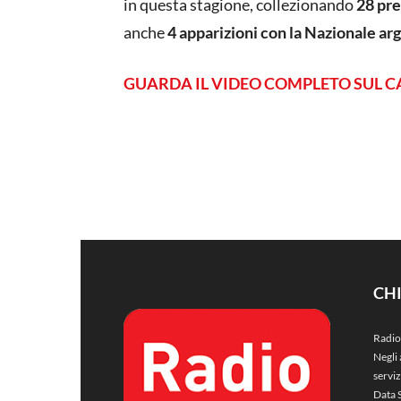
in questa stagione, collezionando
28 pr
anche
4 apparizioni con la Nazionale ar
GUARDA IL VIDEO COMPLETO SUL C
CH
Radio
Negli 
servi
Data 