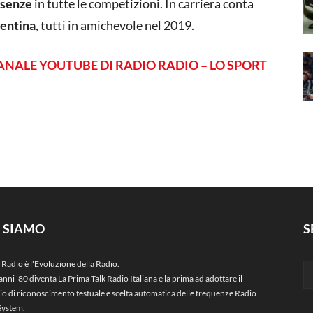
esenze
in tutte le competizioni. In carriera conta
gentina
, tutti in amichevole nel 2019.
ANALE YOUTUBE DI RADIO RADIO – LO SPORT
I SIAMO
S
 Radio è l'Evoluzione della Radio.
anni '80 diventa La Prima Talk Radio Italiana e la prima ad adottare il
zio di riconoscimento testuale e scelta automatica delle frequenze Radio
System.