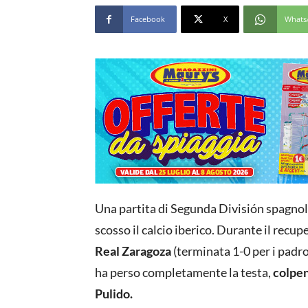
Facebook
X
Whats
Una partita di Segunda División spagnola
scosso il calcio iberico. Durante il recu
Real Zaragoza
(terminata 1-0 per i padro
ha perso completamente la testa,
colpen
Pulido.