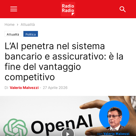
Home
Attualità
Attualità
Politica
L’AI penetra nel sistema
bancario e assicurativo: è la
fine del vantaggio
competitivo
Di
Valerio Malvezzi
-
27 Aprile 2026