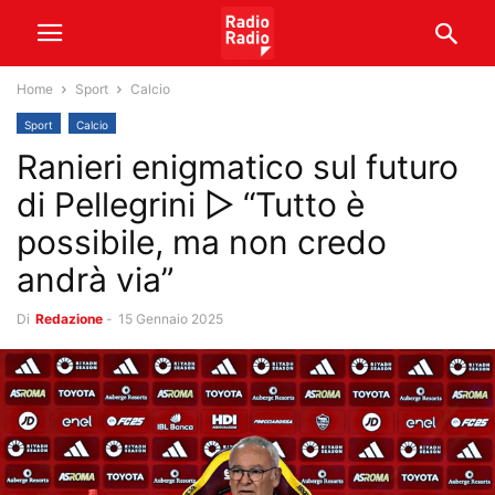
Home
Sport
Calcio
Sport
Calcio
Ranieri enigmatico sul futuro
di Pellegrini ▷ “Tutto è
possibile, ma non credo
andrà via”
Di
Redazione
-
15 Gennaio 2025