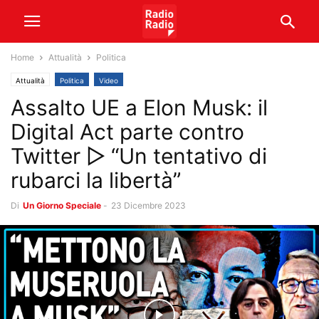
Home
Attualità
Politica
Attualità
Politica
Video
Assalto UE a Elon Musk: il
Digital Act parte contro
Twitter ▷ “Un tentativo di
rubarci la libertà”
Di
Un Giorno Speciale
-
23 Dicembre 2023