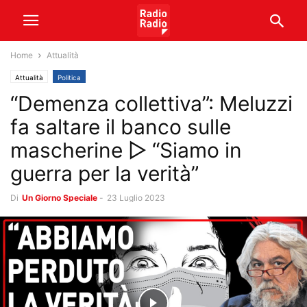
Home
Attualità
Attualità
Politica
“Demenza collettiva”: Meluzzi
fa saltare il banco sulle
mascherine ▷ “Siamo in
guerra per la verità”
Di
Un Giorno Speciale
-
23 Luglio 2023