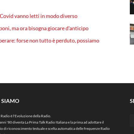
l Covid vanno letti in modo diverso
oni, ma ora bisogna giocare d’anticipo
sperare: forse non tutto è perduto, possiamo
I SIAMO
S
 Radio è l'Evoluzione della Radio.
anni '80 diventa La Prima Talk Radio Italiana e la prima ad adottare il
zio di riconoscimento testuale e scelta automatica delle frequenze Radio