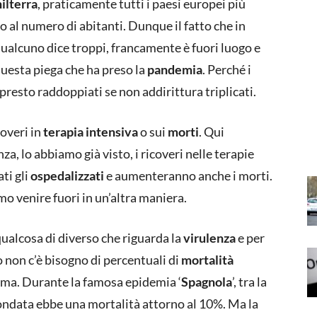
ilterra
, praticamente tutti i paesi europei più
o al numero di abitanti. Dunque il fatto che in
 qualcuno dice troppi, francamente è fuori luogo e
uesta piega che ha preso la
pandemia
. Perché i
presto raddoppiati se non addirittura triplicati.
coveri in
terapia intensiva
o sui
morti
. Qui
a, lo abbiamo già visto, i ricoveri nelle terapie
ti gli
ospedalizzati
e aumenteranno anche i morti.
 venire fuori in un’altra maniera.
qualcosa di diverso che riguarda la
virulenza
e per
o non c’è bisogno di percentuali di
mortalità
tema. Durante la famosa epidemia ‘
Spagnola
’, tra la
a ondata ebbe una mortalità attorno al 10%. Ma la