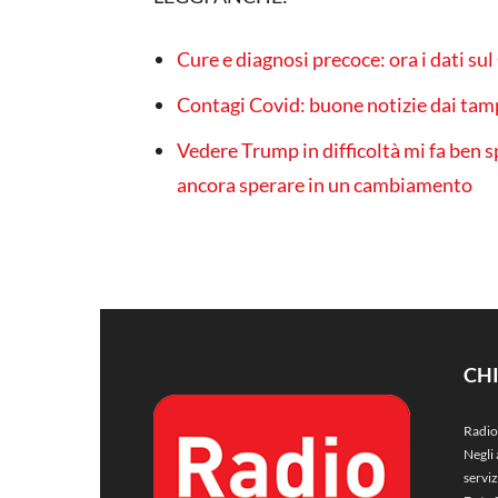
Cure e diagnosi precoce: ora i dati su
Contagi Covid: buone notizie dai tamp
Vedere Trump in difficoltà mi fa ben 
ancora sperare in un cambiamento
CH
Radio
Negli 
servi