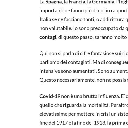
La
Spagna
, la
Francia
, la
Germania
, l’
Ingh
importanti ne fanno più di noi in rapport
Italia
se ne facciano tanti, o addirittura
non valutabile. Io sono preoccupato da q
contagi
, di questo passo, saranno molto 
Qui non si parla di cifre fantasiose sui ri
parliamo dei contagiati. Ma di conseguenz
intensive sono aumentati. Sono aumenta
Questo necessariamente, non ne possiamo
Covid-19
non è una brutta influenza. E’ 
quello che riguarda la mortalità. Peraltr
elevatissime per mettere in crisi un sis
fine del 1917 e la fine del 1918, la prim