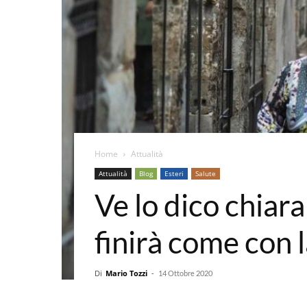
Home
Attualità
Attualità
Blog
Esteri
Salute
Ve lo dico chiar
finirà come con 
Di
Mario Tozzi
-
14 Ottobre 2020