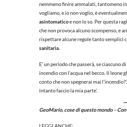
nemmeno finire ammalati, tantomeno in 
vogliamo, e io non voglio, è eventualmen
asintomatico
e non lo so. Per questa rag
che non provoca alcuno scompenso, e anch
rispettare alcune regole tanto semplici
sanitaria
.
E’ un periodo che passerà, se ciascuno di 
incendio con l’acqua nel becco. Il leone g
conto che non spegnerai mai l’incendio?’. 
intanto faccio la mia parte’.
GeoMario, cose di questo mondo – Con
LEGGI ANCHE: