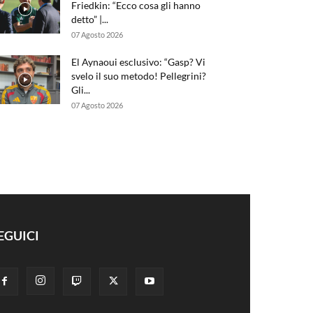
Friedkin: “Ecco cosa gli hanno
detto” |...
07 Agosto 2026
El Aynaoui esclusivo: “Gasp? Vi
svelo il suo metodo! Pellegrini?
Gli...
07 Agosto 2026
EGUICI