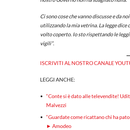
Ci sono cose che vanno discusse e da noi 
utilizzando la mia vetrina. La legge dice 
volto coperto. Io sto rispettando le leggi
vigili”
.
ISCRIVITI AL NOSTRO CANALE YOU
LEGGI ANCHE:
“Conte si è dato alle televendite! Udite
Malvezzi
“Guardate come ricattano chi ha patolo
► Amodeo