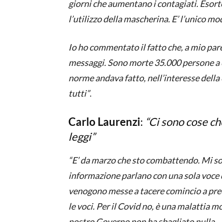
giorni che aumentano i contagiati. Esorte
l’utilizzo della mascherina. E’ l’unico m
Io ho commentato il fatto che, a mio pare
messaggi. Sono morte 35.000 persone a c
norme andava fatto, nell’interesse della
tutti”
.
Carlo Laurenzi
:
“Ci sono cose ch
leggi”
“E’ da marzo che sto combattendo. Mi son
informazione parlano con una sola voce 
venogono messe a tacere comincio a pre
le voci. Per il Covid no, è una malattia mo
nostro Governo non ha sbagliato nulla.