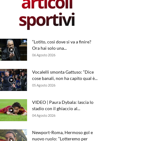
articoli
sportivi
“Lotito, così dove si va a finire?
Ora hai solo una...
06 Agosto 2026
Vocalelli smonta Gattuso: “Dice
cose banali, non ha capito qual è...
05 Agosto 2026
VIDEO | Paura Dybala: lascia lo
stadio con il ghiaccio al...
04 Agosto 2026
Newport-Roma, Hermoso gol e
nuovo ruolo: “Lotteremo per