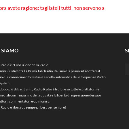
lora avete ragione: tagliateli tutti, non servono a
I SIAMO
S
 Radio è l'Evoluzione della Radio.
anni '80 diventa La Prima Talk Radio Italiana e la prima ad adottare il
zio di riconoscimento testuale e scelta automatica delle frequenze Radio
System.
dopo più di trent'anni, Radio Radio è fruibile su tutte le piattaforme
ediali con il massimo della qualità e la libertà di espressione dei suoi
ttori, commentatori e opinionisti.
 Radio è libera da sempre, libera per sempre!