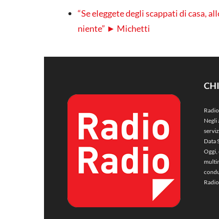
“Se eleggete degli scappati di casa, al
niente” ► Michetti
CH
Radio
Negli 
servi
Data 
Oggi, 
multim
condu
Radio