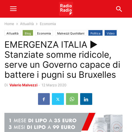
Home
Attualità
Economia
Attualità
Blog
Economia
Malvezzi Quotidiani
Politica
Video
EMERGENZA ITALIA ►
Stanziate somme ridicole,
serve un Governo capace di
battere i pugni su Bruxelles
Di
Valerio Malvezzi
-
12 Marzo 2020