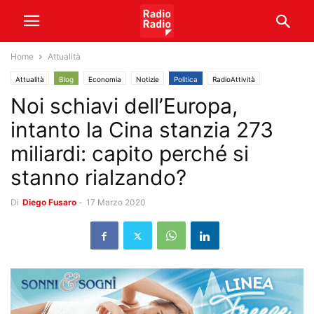
Home
Attualità
Attualità
Blog
Economia
Notizie
Politica
RadioAttività
Noi schiavi dell’Europa,
intanto la Cina stanzia 273
miliardi: capito perché si
stanno rialzando?
Di
Diego Fusaro
-
17 Marzo 2020