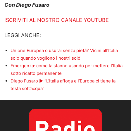
Con Diego Fusaro
ISCRIVITI AL NOSTRO CANALE YOUTUBE
LEGGI ANCHE:
Unione Europea o usurai senza pietà? Vicini all’Italia
solo quando vogliono i nostri soldi
Emergenza: come la stanno usando per mettere l’Italia
sotto ricatto permanente
Diego Fusaro ► “L’Italia affoga e l’Europa ci tiene la
testa sott’acqua”