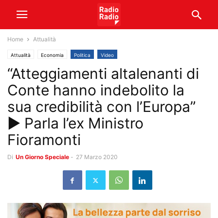
Home
Attualità
Attualità
Economia
Politica
Video
“Atteggiamenti altalenanti di
Conte hanno indebolito la
sua credibilità con l’Europa”
► Parla l’ex Ministro
Fioramonti
Di
Un Giorno Speciale
-
27 Marzo 2020