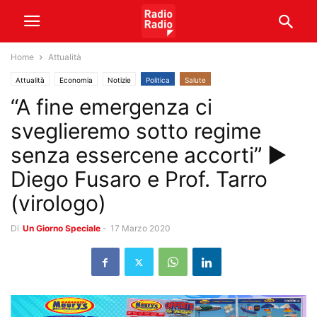
Home
Attualità
Attualità
Economia
Notizie
Politica
Salute
“A fine emergenza ci
sveglieremo sotto regime
senza essercene accorti” ►
Diego Fusaro e Prof. Tarro
(virologo)
Di
Un Giorno Speciale
-
17 Marzo 2020