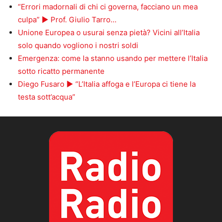
“Errori madornali di chi ci governa, facciano un mea
culpa” ► Prof. Giulio Tarro…
Unione Europea o usurai senza pietà? Vicini all’Italia
solo quando vogliono i nostri soldi
Emergenza: come la stanno usando per mettere l’Italia
sotto ricatto permanente
Diego Fusaro ► “L’Italia affoga e l’Europa ci tiene la
testa sott’acqua”