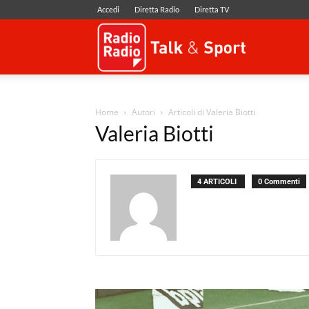
Accedi
Diretta Radio
Diretta TV
Radio
Radio
Home
Autori
Articoli di Valeria Biotti
Valeria Biotti
4 ARTICOLI
0 Commenti