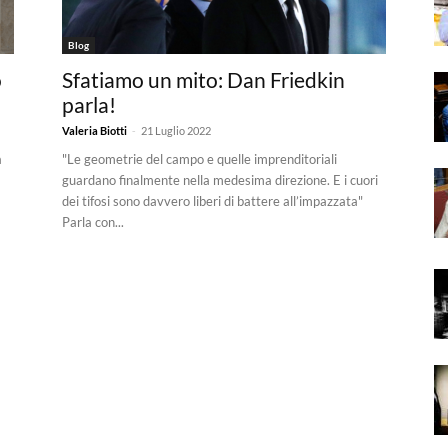
Blog
o
Sfatiamo un mito: Dan Friedkin
parla!
-
Valeria Biotti
21 Luglio 2022
a
"Le geometrie del campo e quelle imprenditoriali
guardano finalmente nella medesima direzione. E i cuori
dei tifosi sono davvero liberi di battere all’impazzata"
Parla con...