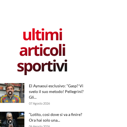
ultimi
articoli
sportivi
El Aynaoui esclusivo: “Gasp? Vi
svelo il suo metodo! Pellegrini?
Gli...
07 Agosto 2026
“Lotito, così dove si va a finire?
Ora hai solo una...
06 Agosto 2026