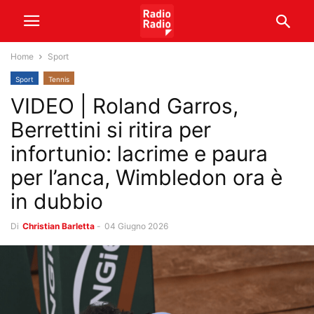
Home
Sport
Sport
Tennis
VIDEO | Roland Garros,
Berrettini si ritira per
infortunio: lacrime e paura
per l’anca, Wimbledon ora è
in dubbio
Di
Christian Barletta
-
04 Giugno 2026