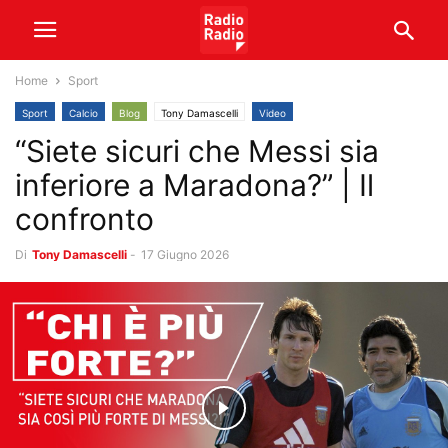
Home
Sport
Sport
Calcio
Blog
Tony Damascelli
Video
“Siete sicuri che Messi sia
inferiore a Maradona?” | Il
confronto
Di
Tony Damascelli
-
17 Giugno 2026