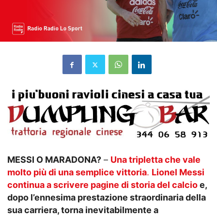
MESSI O MARADONA?
–
Una tripletta che vale
molto più di una semplice vittoria
.
Lionel Messi
continua a scrivere pagine di storia del calcio
e,
dopo l’ennesima prestazione straordinaria della
sua carriera, torna inevitabilmente a