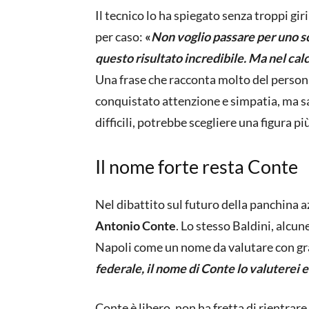
Il tecnico lo ha spiegato senza troppi giri
per caso:
«
Non voglio passare per uno sc
questo risultato incredibile. Ma nel calc
Una frase che racconta molto del person
conquistato attenzione e simpatia, ma s
difficili, potrebbe scegliere una figura p
Il nome forte resta Conte
Nel dibattito sul futuro della panchina az
Antonio Conte
. Lo stesso Baldini, alcun
Napoli come un nome da valutare con g
federale, il nome di Conte lo valuterei
Conte è libero, non ha fretta di rientrar