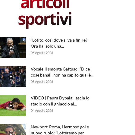
articoli
sportivi
“Lotito, così dove si va a finire?
Ora hai solo una...
06 Agosto 2026
Vocalelli smonta Gattuso: “Dice
cose banali, non ha capito qual è...
05 Agosto 2026
VIDEO | Paura Dybala: lascia lo
stadio con il ghiaccio al...
04 Agosto 2026
Newport-Roma, Hermoso gol e
nuovo ruolo: “Lotteremo per