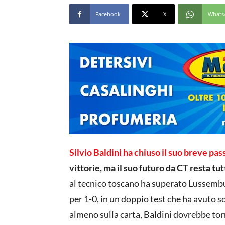
Facebook
X
Whats
Silvio Baldini ha chiuso il suo breve pa
vittorie, ma il suo futuro da CT resta tut
al tecnico toscano ha superato Lussembu
per 1-0, in un doppio test che ha avuto s
almeno sulla carta, Baldini dovrebbe torn