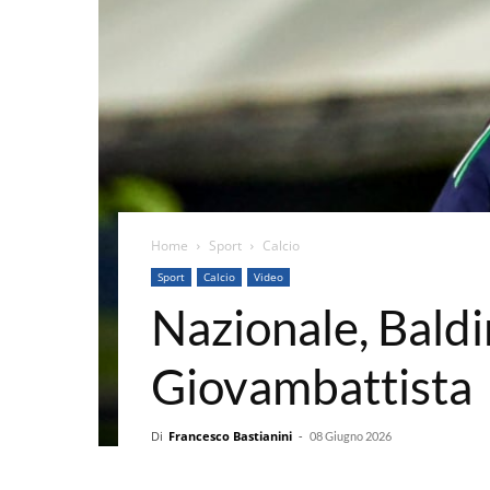
Home
Sport
Calcio
Sport
Calcio
Video
Nazionale, Baldin
Giovambattista
Di
Francesco Bastianini
-
08 Giugno 2026