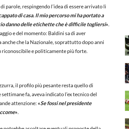
 di parole, respingendo l’idea di essere arrivato lì
appato di casa. Il mio percorso mi ha portato a
io danno delle etichette che è difficile togliersi
»
.
aggio e del momento: Baldini sa di aver
a anche che la Nazionale, soprattutto dopo anni
iù riconoscibile e politicamente più forte.
zurra, il profilo più pesante resta quello di
e settimane fa, aveva indicato l’ex tecnico del
rande attenzione:
«
Se fossi nel presidente
 eccome
»
.
e e potrebbe ascoltare eventuali proposte della