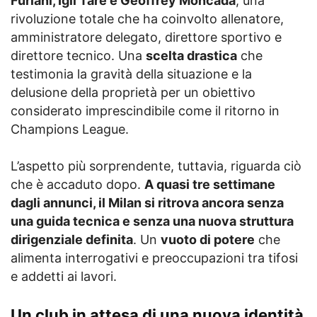
Furlani, Igli Tare e Geoffrey Moncada
, una
rivoluzione totale che ha coinvolto allenatore,
amministratore delegato, direttore sportivo e
direttore tecnico. Una
scelta drastica
che
testimonia la gravità della situazione e la
delusione della proprietà per un obiettivo
considerato imprescindibile come il ritorno in
Champions League.
L’aspetto più sorprendente, tuttavia, riguarda ciò
che è accaduto dopo.
A quasi tre settimane
dagli annunci, il Milan si ritrova ancora senza
una guida tecnica e senza una nuova struttura
dirigenziale definita
. Un
vuoto di potere
che
alimenta interrogativi e preoccupazioni tra tifosi
e addetti ai lavori.
Un club in attesa di una nuova identità