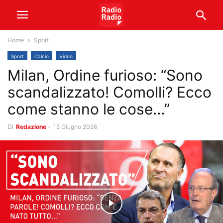
Home
Sport
Sport
Calcio
Video
Milan, Ordine furioso: “Sono
scandalizzato! Comolli? Ecco
come stanno le cose…”
Di
Redazione
-
15 Giugno 2026