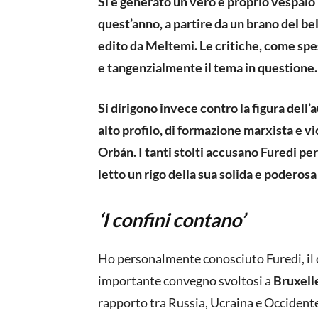
Si è generato un vero e proprio vespaio 
quest’anno, a partire da un brano del bel
edito da Meltemi. Le critiche, come sp
e tangenzialmente il tema in questione.
Si dirigono invece contro la figura dell’
alto profilo, di formazione marxista e v
Orbán. I tanti stolti accusano Furedi p
letto un rigo della sua solida e poderosa
‘I confini contano’
Ho personalmente conosciuto Furedi, il 
importante convegno svoltosi a
Bruxell
rapporto tra Russia, Ucraina e Occidente. I