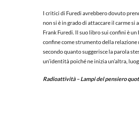
I critici di Furedi avrebbero dovuto pre
non si è in grado di attaccare il carme si 
Frank Furedi. Il suo libro sui confini è u
confine come strumento della relazione 
secondo quanto suggerisce la parola st
un’identità poiché ne inizia un’altra, luo
Radioattività – Lampi del pensiero quo