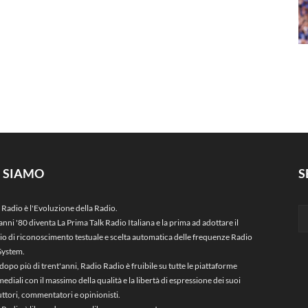
I SIAMO
S
 Radio è l'Evoluzione della Radio.
anni '80 diventa La Prima Talk Radio Italiana e la prima ad adottare il
zio di riconoscimento testuale e scelta automatica delle frequenze Radio
System.
dopo più di trent'anni, Radio Radio è fruibile su tutte le piattaforme
ediali con il massimo della qualità e la libertà di espressione dei suoi
ttori, commentatori e opinionisti.