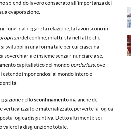
uno splendido lavoro consacrato all’importanza del
 sua evaporazione.
ini, lungi dal negare la relazione, la favoriscono in
 proprium
del confine, infatti, sta nel fatto che –
e si sviluppi in una forma tale per cui ciascuna
za soverchiarla e insieme senza rinunciare a sé.
inamento capitalistico del mondo
borderless
, ove
 si estende imponendosi al mondo intero e
identità.
 negazione dello
sconfinamento
ma anche del
ne verticalizzato e materializzato, perverte la logica
posta logica disgiuntiva. Detto altrimenti: se i
o valere la disgiunzione totale.