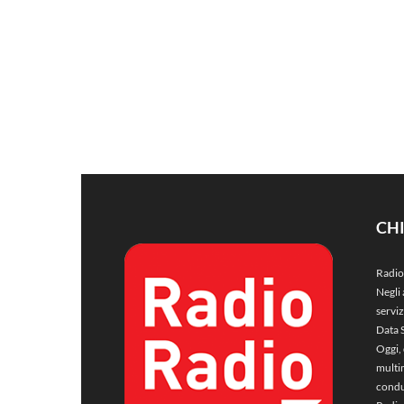
CH
Radio
Negli 
servi
Data 
Oggi, 
multim
condu