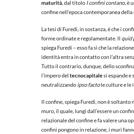
maturità
, dal titolo
I confini contano
, è 
confine nell’epoca contemporanea della
La tesi di Furedi, in sostanza, è che i conf
forme ordinate e regolamentate. Il
quid
spiega Furedi – esso fa sì che la relazion
identità entra in contatto con l’altra sen
Tutto il contrario, dunque, dello sconf
l’impero del
tecnocapitale
si espande e
neutralizzando
ipso facto
le culture e le 
Il confine, spiega Furedi, non è soltanto
muro, il quale, lungi dall’essere un confi
relazionale del confine e fa valere una op
confini pongono in relazione, i muri fann