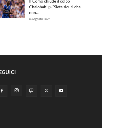
Il Como chiude il colpo
Chalobah! ▷ “Siete sicuri che
non...
03 Agosto 2026
EGUICI