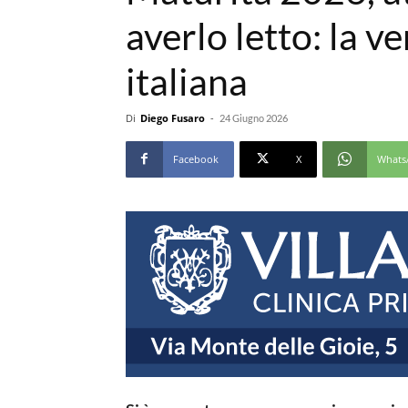
averlo letto: la v
italiana
Di
Diego Fusaro
-
24 Giugno 2026
Facebook
X
Whats