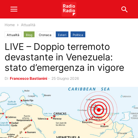
Home
Attualità
Attualità
Blog
Cronaca
Esteri
Politica
LIVE – Doppio terremoto
devastante in Venezuela:
stato d’emergenza in vigore
Di
Francesco Bastianini
-
25 Giugno 2026