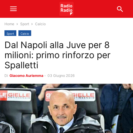
Home
Sport
Calcio
Sport
Calcio
Dal Napoli alla Juve per 8
milioni: primo rinforzo per
Spalletti
Di
Giacomo Auriemma
-
03 Giugno 2026