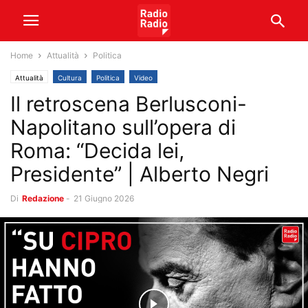
Home
Attualità
Politica
Attualità
Cultura
Politica
Video
Il retroscena Berlusconi-
Napolitano sull’opera di
Roma: “Decida lei,
Presidente” | Alberto Negri
Di
Redazione
-
21 Giugno 2026