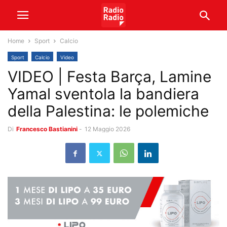
Home
Sport
Calcio
Sport
Calcio
Video
VIDEO | Festa Barça, Lamine
Yamal sventola la bandiera
della Palestina: le polemiche
Di
Francesco Bastianini
-
12 Maggio 2026