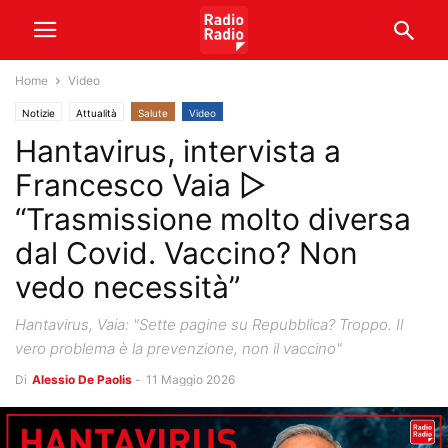
Home
Video
Notizie
Attualità
Salute
Video
Hantavirus, intervista a
Francesco Vaia ▷
“Trasmissione molto diversa
dal Covid. Vaccino? Non
vedo necessità”
Hantavirus, Vaia: "Sette pagine su Repubblica? Troppo. Il
vero problema è la prevenzione, non il vaccino"
Di
Alessio De Paolis
-
11 Maggio 2026