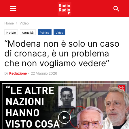
Home
Video
Notizie
Attualità
Politica
Video
“Modena non è solo un caso
di cronaca, è un problema
che non vogliamo vedere”
Di
Redazione
-
22 Maggio 2026